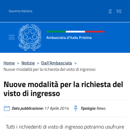
Salta al contenuto
IT
SQ
Governo Italiano
Intestazione sito, social e menù
Ambasciata d'Italia Pristina
Il nuovo sito Ambasciata d'Italia a Pristina
Home
>
Notizie
>
Dall’Ambasciata
>
Nuove modalità per la richiesta del visto di ingresso
Nuove modalità per la richiesta del
visto di ingresso
Data pubblicazione:
17 Aprile 2014
Tipologia:
News
Tutti i richiedenti di visto di ingresso potranno usufruire