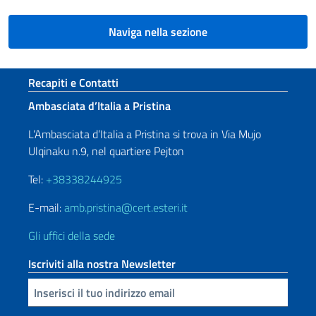
Naviga nella sezione
Sezione footer
Recapiti e Contatti
Ambasciata d’Italia a Pristina
L’Ambasciata d’Italia a Pristina si trova in Via Mujo
Ulqinaku n.9, nel quartiere Pejton
Tel:
+38338244925
E-mail:
amb.pristina@cert.esteri.it
Gli uffici della sede
Iscriviti alla nostra Newsletter
Inserisci la tua email