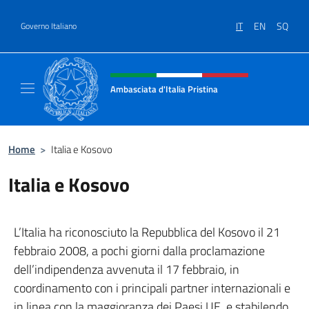
Salta al contenuto
IT
EN
SQ
Governo Italiano
Intestazione sito, social e menù
Ambasciata d'Italia Pristina
Il nuovo sito Ambasciata d'Italia a Pristina
Home
>
Italia e Kosovo
Italia e Kosovo
L’Italia ha riconosciuto la Repubblica del Kosovo il 21
febbraio 2008, a pochi giorni dalla proclamazione
dell’indipendenza avvenuta il 17 febbraio, in
coordinamento con i principali partner internazionali e
in linea con la maggioranza dei Paesi UE, e stabilendo