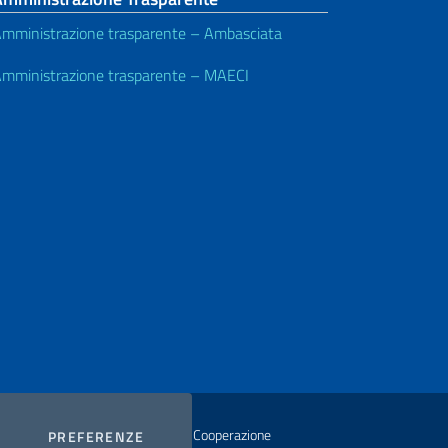
mministrazione trasparente – Ambasciata
mministrazione trasparente – MAECI
istero degli Affari Esteri e della Cooperazione
COOKIES
PREFERENZE