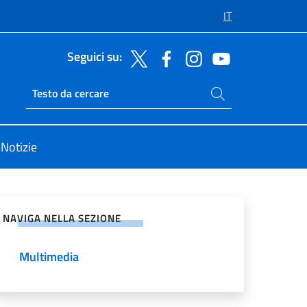
IT
Seguici su:
Cerca nel sito
Ricerca sito live
Notizie
vidi sui Social Network
NAVIGA NELLA SEZIONE
Multimedia