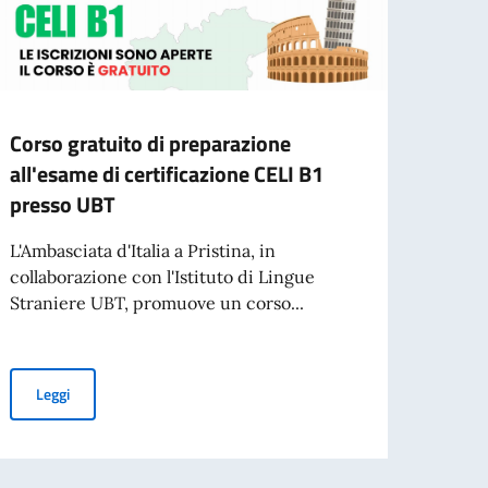
Corso gratuito di preparazione
Cessa
all'esame di certificazione CELI B1
d’ide
presso UBT
agos
L'Ambasciata d'Italia a Pristina, in
A part
collaborazione con l'Istituto di Lingue
cartac
Straniere UBT, promuove un corso...
Leg
 pace, sicurezza internazionale e tutela diritti umani
Corso gratuito di preparazione all'esame di certificazione CELI 
Leggi