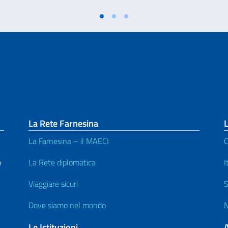
La Rete Farnesina
L
La Farnesina – il MAECI
C
o
La Rete diplomatica
I
Viaggiare sicuri
S
Dove siamo nel mondo
N
Le Istituzioni