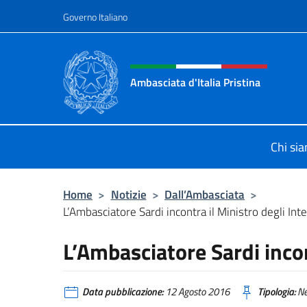
Salta al contenuto
Governo Italiano
Intestazione sito, social 
Ambasciata d'Italia Pristina
Il nuovo sito Ambasciata d'Italia a 
Chi si
Home
>
Notizie
>
Dall’Ambasciata
>
L’Ambasciatore Sardi incontra il Ministro degli Inte
L’Ambasciatore Sardi incon
Data pubblicazione:
12 Agosto 2016
Tipologia:
N