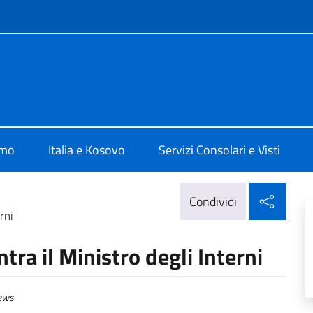
e menù
Pristina
amo
Italia e Kosovo
Servizi Consolari e Visti
Condi
Condividi
rni
tra il Ministro degli Interni
ews