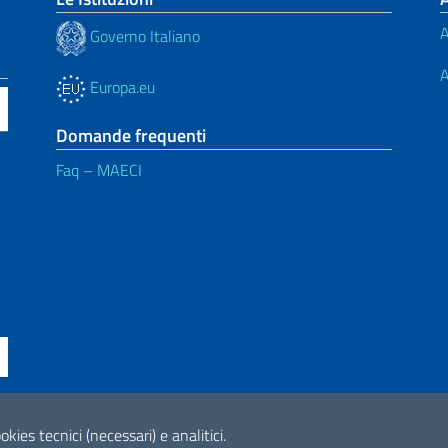
A
Governo Italiano
A
Europa.eu
Domande frequenti
Faq – MAECI
ne di accessibilità
okies tecnici (necessari) e analitici.
2026 Copyright Min