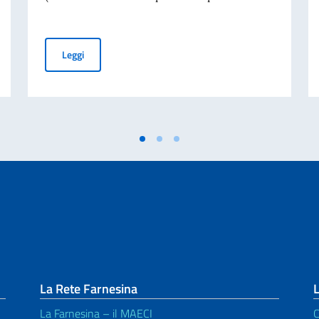
70° anniversario della tragedia di Marcinelle
BANDO BALCANI 2026: Avviso per contributi a privati per
Leggi
La Rete Farnesina
L
La Farnesina – il MAECI
C