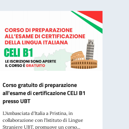
Corso gratuito di preparazione
Cessa
all'esame di certificazione CELI B1
d’ide
presso UBT
agos
L'Ambasciata d'Italia a Pristina, in
A part
collaborazione con l'Istituto di Lingue
cartac
Straniere UBT, promuove un corso...