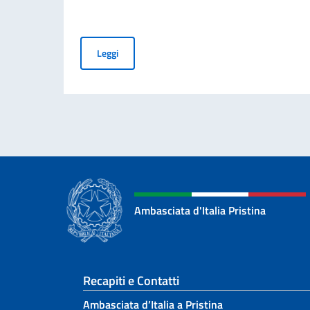
Messaggio del Ministro Tajani in occasione del 
Leggi
Ambasciata d'Italia Pristina
Sezione footer
Recapiti e Contatti
Ambasciata d’Italia a Pristina