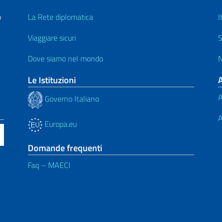
o
La Rete diplomatica
I
Viaggiare sicuri
S
Dove siamo nel mondo
N
Le Istituzioni
A
Governo Italiano
A
Europa.eu
Domande frequenti
Faq – MAECI