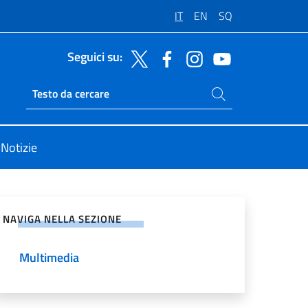
IT
EN
SQ
Seguici su:
Cerca nel sito
Ricerca sito live
Notizie
vidi sui Social Network
NAVIGA NELLA SEZIONE
Multimedia