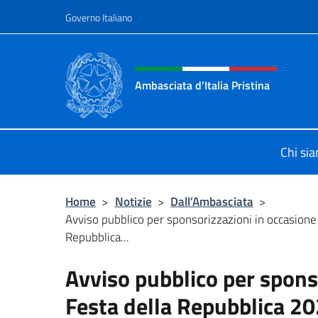
Salta al contenuto
Governo Italiano
Intestazione sito, social 
Ambasciata d'Italia Pristina
Il nuovo sito Ambasciata d'Italia a 
Chi si
Home
>
Notizie
>
Dall’Ambasciata
>
Avviso pubblico per sponsorizzazioni in occasione 
Repubblica...
Avviso pubblico per spons
Festa della Repubblica 2