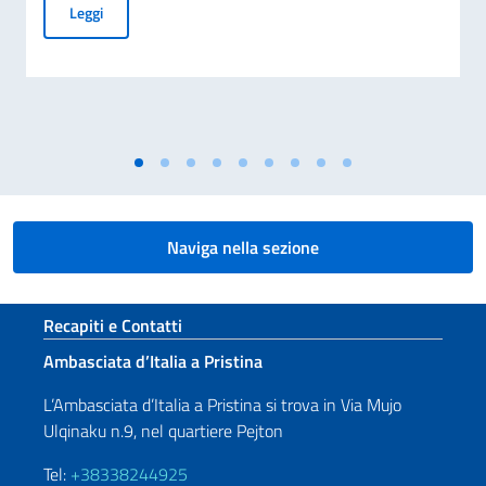
Messaggio del Ministro Tajani in occasione del 70° anniversa
Leggi
Naviga nella sezione
Sezione footer
Recapiti e Contatti
Ambasciata d’Italia a Pristina
L’Ambasciata d’Italia a Pristina si trova in Via Mujo
Ulqinaku n.9, nel quartiere Pejton
Tel:
+38338244925