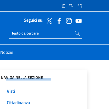
IT
EN
SQ
Seguici su:
Cerca nel sito
Ricerca sito live
Notizie
vidi sui Social Network
NAVIGA NELLA SEZIONE
Visti
Cittadinanza