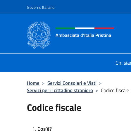
Salta al contenuto
Governo Italiano
Intestazione sito, social 
Ambasciata d'Italia Pristina
Il nuovo sito Ambasciata d'Italia a 
Chi si
Home
>
Servizi Consolari e Visti
>
Servizi per il cittadino straniero
>
Codice fiscale
Codice fiscale
Cos’è?