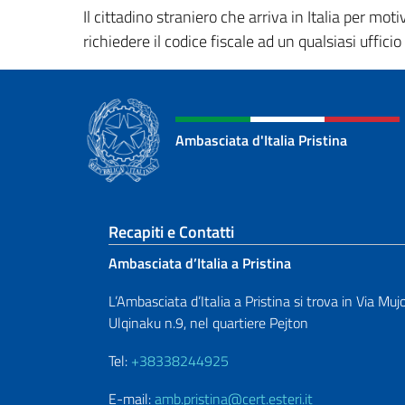
Il cittadino straniero che arriva in Italia per mo
richiedere il codice fiscale ad un qualsiasi uffici
Ambasciata d'Italia Pristina
Sezione footer
Recapiti e Contatti
Ambasciata d’Italia a Pristina
L’Ambasciata d’Italia a Pristina si trova in Via Muj
Ulqinaku n.9, nel quartiere Pejton
Tel:
+38338244925
E-mail:
amb.pristina@cert.esteri.it