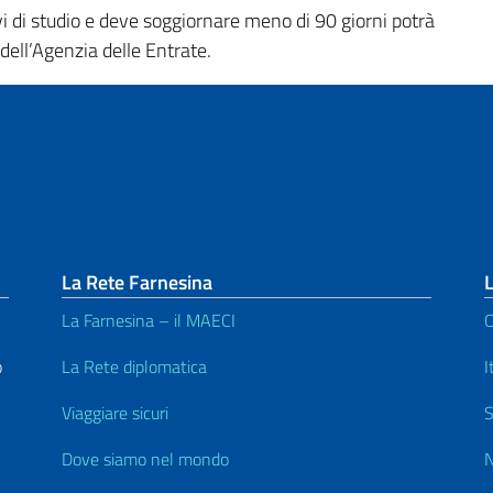
tivi di studio e deve soggiornare meno di 90 giorni potrà
o dell’Agenzia delle Entrate.
La Rete Farnesina
L
La Farnesina – il MAECI
C
o
La Rete diplomatica
I
Viaggiare sicuri
S
Dove siamo nel mondo
N