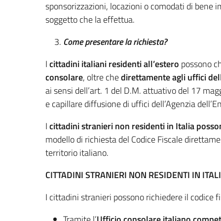
sponsorizzazioni, locazioni o comodati di bene im
soggetto che la effettua.
Come presentare la richiesta?
I
cittadini italiani
residenti all’estero
possono chi
consolare
, oltre che
direttamente agli uffici del
ai sensi dell’art. 1 del D.M. attuativo del 17 ma
e capillare diffusione di uffici dell’Agenzia dell’En
I
cittadini stranieri non residenti in Italia
posso
modello di richiesta del Codice Fiscale direttamen
territorio italiano.
CITTADINI STRANIERI NON RESIDENTI IN ITAL
I cittadini stranieri possono richiedere il codice 
Tramite l’
Ufficio consolare italiano compe