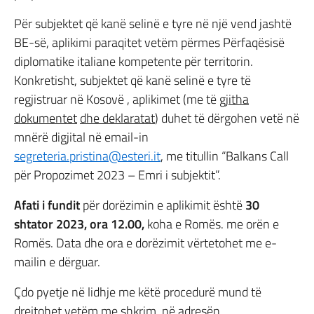
Për subjektet që kanë selinë e tyre në një vend jashtë
BE-së, aplikimi paraqitet vetëm përmes Përfaqësisë
diplomatike italiane kompetente për territorin.
Konkretisht, subjektet që kanë selinë e tyre të
regjistruar në Kosovë , aplikimet (me të
gjitha
dokumentet
dhe deklaratat
) duhet të dërgohen vetë në
mnërë digjital në email-in
segreteria.pristina@esteri.it
, me titullin “Balkans Call
për Propozimet 2023 – Emri i subjektit”.
Afati i fundit
për dorëzimin e aplikimit është
30
shtator 2023, ora 12.00,
koha e Romës. me orën e
Romës. Data dhe ora e dorëzimit vërtetohet me e-
mailin e dërguar.
Çdo pyetje në lidhje me këtë procedurë mund të
drejtohet vetëm me shkrim, në adresën