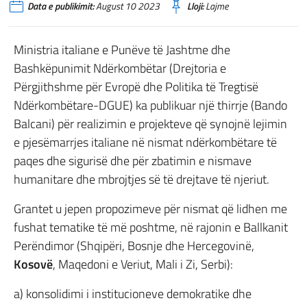
Data e publikimit:
August 10 2023
Lloji:
Lajme
Ministria italiane e Punëve të Jashtme dhe
Bashkëpunimit Ndërkombëtar (Drejtoria e
Përgjithshme për Evropë dhe Politika të Tregtisë
Ndërkombëtare-DGUE) ka publikuar një thirrje (Bando
Balcani) për realizimin e projekteve që synojnë lejimin
e pjesëmarrjes italiane në nismat ndërkombëtare të
paqes dhe sigurisë dhe për zbatimin e nismave
humanitare dhe mbrojtjes së të drejtave të njeriut.
Grantet u jepen propozimeve për nismat që lidhen me
fushat tematike të më poshtme, në rajonin e Ballkanit
Perëndimor (Shqipëri, Bosnje dhe Hercegovinë,
Kosovë
, Maqedoni e Veriut, Mali i Zi, Serbi):
a) konsolidimi i institucioneve demokratike dhe