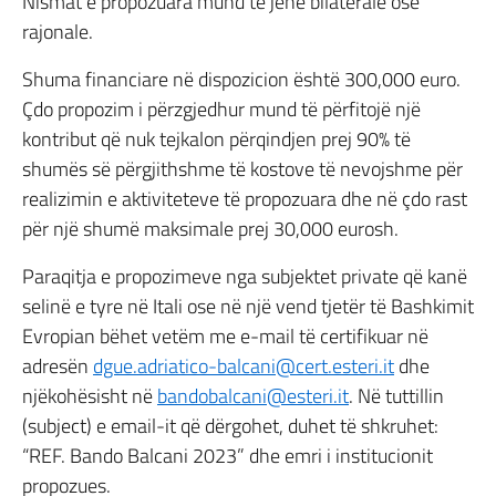
Nismat e propozuara mund të jenë bilaterale ose
rajonale.
Shuma financiare në dispozicion është 300,000 euro.
Çdo propozim i përzgjedhur mund të përfitojë një
kontribut që nuk tejkalon përqindjen prej 90% të
shumës së përgjithshme të kostove të nevojshme për
realizimin e aktiviteteve të propozuara dhe në çdo rast
për një shumë maksimale prej 30,000 eurosh.
Paraqitja e propozimeve nga subjektet private që kanë
selinë e tyre në Itali ose në një vend tjetër të Bashkimit
Evropian bëhet vetëm me e-mail të certifikuar në
adresën
dgue.adriatico-balcani@cert.esteri.it
dhe
njëkohësisht në
bandobalcani@esteri.it
. Në tuttillin
(subject) e email-it që dërgohet, duhet të shkruhet:
“REF. Bando Balcani 2023” dhe emri i institucionit
propozues.