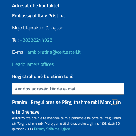
Footer section
Adresat dhe kontaktet
Embassy of Italy Pristina
Mujo Ulqinaku n.9, Pejton
Tel:
+38338244925
E-mail:
amb.pristina@cert.esteri.it
Headquarters offices
Regjistrohu në buletinin tonë
Inserisci la tua email
Pranim i Rregullores së Përgjithshme mbi Mbrojtjen
e të Dhënave
Autorizoj trajtimin e të dhënave të mia personale në bazë të Rregullores
së Përgjithshme mbi Mbrojtjen e të dhënave dhe Ligjit nr. 196, datë 30
qershor 2003
Privacy
Shënime ligjore