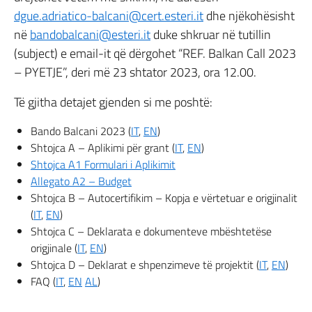
dgue.adriatico-balcani@cert.esteri.it
dhe njëkohësisht
në
bandobalcani@esteri.it
duke shkruar në tutillin
(subject) e email-it që dërgohet “REF. Balkan Call 2023
– PYETJE”, deri më 23 shtator 2023, ora 12.00.
Të gjitha detajet gjenden si me poshtë:
Bando Balcani 2023 (
IT
,
EN
)
Shtojca A – Aplikimi për grant (
IT
,
EN
)
Shtojca A1 Formulari i Aplikimit
Allegato A2 – Budget
Shtojca B – Autocertifikim – Kopja e vërtetuar e origjinalit
(
IT
,
EN
)
Shtojca C – Deklarata e dokumenteve mbështetëse
origjinale (
IT
,
EN
)
Shtojca D – Deklarat e shpenzimeve të projektit (
IT
,
EN
)
FAQ (
IT
,
EN
AL
)