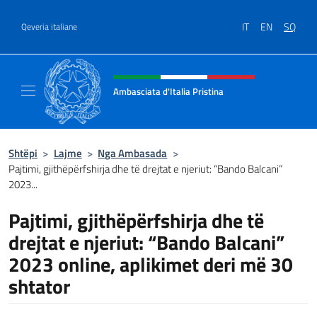
Kalo te përmbajtja
IT
EN
SQ
Qeveria italiane
Kreu i faqes në internet, media 
Ambasciata d'Italia Pristina
Il nuovo sito Ambasciata d'Italia a Pristina
Shtëpi
>
Lajme
>
Nga Ambasada
>
Pajtimi, gjithëpërfshirja dhe të drejtat e njeriut: “Bando Balcani”
2023...
Pajtimi, gjithëpërfshirja dhe të
drejtat e njeriut: “Bando Balcani”
2023 online, aplikimet deri më 30
shtator