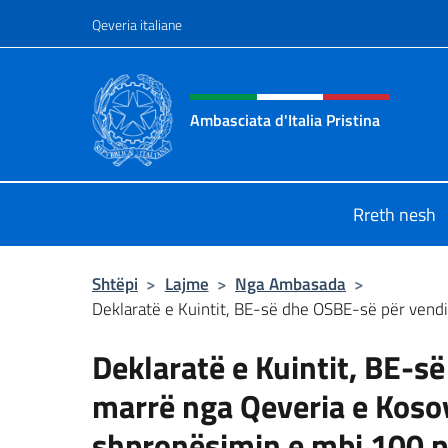
Kalo te përmbajtja
Qeveria italiane
Kreu i faqes në internet,
Ambasciata d'Italia Pristina
Il nuovo sito Ambasciata d'Italia a 
Rreth nesh
Shtëpi
>
Lajme
>
Nga Ambasada
>
Deklaratë e Kuintit, BE-së dhe OSBE-së për vendi
Deklaratë e Kuintit, BE-s
marrë nga Qeveria e Koso
shpronësimin e mbi 100 p