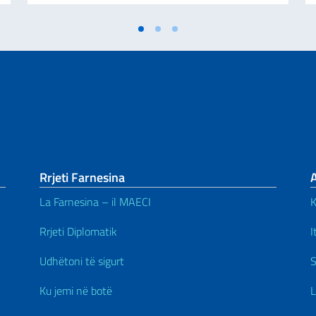
Rrjeti Farnesina
A
La Farnesina – il MAECI
K
Rrjeti Diplomatik
I
Udhëtoni të sigurt
S
Ku jemi në botë
L