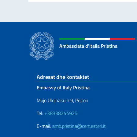
Ambasciata d'Italia Pristina
Footer section
Adresat dhe kontaktet
Embassy of Italy Pristina
Mujo Ulqinaku n.9, Pejton
Tel:
+38338244925
E-mail:
amb.pristina@cert.esteri.it