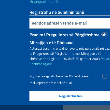
Headquarters offices
Regjistrohu në buletinin tonë
Inserisci la tua email
Pranim i Rregullores së Përgjithshme mbi
Mbrojtjen e të Dhënave
Autorizoj trajtimin e të dhënave të mia personale në baz
të Rregullores së Përgjithshme mbi Mbrojtjen e të
dhënave dhe Ligjit nr. 196, datë 30 qershor 2003
Privac
Shënime ligjore
Po, dua të regjistrohem për t'u përditësuar
mbi veprimtaritë e selisë suaj
Lidhje të dobishme