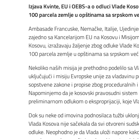
Izjava Kvinte, EU i OEBS-a o odluci Vlade Koso
100 parcela zemlje u opštinama sa srpskom v
Ambasade Francuske, Nemačke, Italije, Ujedinjen
zajedno sa Kancelarijom EU na Kosovu i Misijom
Kosovu, izražavaju žaljenje zbog odluke Vlade Ko
100 parcela zemlje u opštinama sa srpskom ve
Nekoliko naših misija je prethodno podelilo sa
uključujući i misiju Evropske unije za vladavinu 
sopstvene zakone i propise zbog proceduralnih i
Napominjemo da je kosovski pravosudni sistem id
preliminarnom odlukom o eksproprijaciji, koje Vla
Dok su neke od imovina podnosilaca tužbi uklonje
Vlada Kosova nije sačekala da svi otvoreni suds
odluke. Neophodno je da Vlada uloži napore kako 