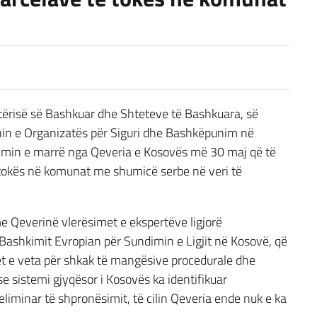
tërisë së Bashkuar dhe Shteteve të Bashkuara, së
in e Organizatës për Siguri dhe Bashkëpunim në
imin e marrë nga Qeveria e Kosovës më 30 maj që të
 tokës në komunat me shumicë serbe në veri të
e Qeverinë vlerësimet e ekspertëve ligjorë
Bashkimit Evropian për Sundimin e Ligjit në Kosovë, që
ret e veta për shkak të mangësive procedurale dhe
se sistemi gjyqësor i Kosovës ka identifikuar
iminar të shpronësimit, të cilin Qeveria ende nuk e ka