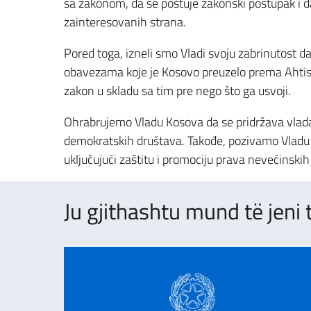
sa zakonom, da se poštuje zakonski postupak i d
zainteresovanih strana.
Pored toga, izneli smo Vladi svoju zabrinutost da
obavezama koje je Kosovo preuzelo prema Ahtisa
zakon u skladu sa tim pre nego što ga usvoji.
Ohrabrujemo Vladu Kosova da se pridržava vladav
demokratskih društava. Takođe, pozivamo Vladu d
uključujući zaštitu i promociju prava nevećinskih
Ju gjithashtu mund të jeni 