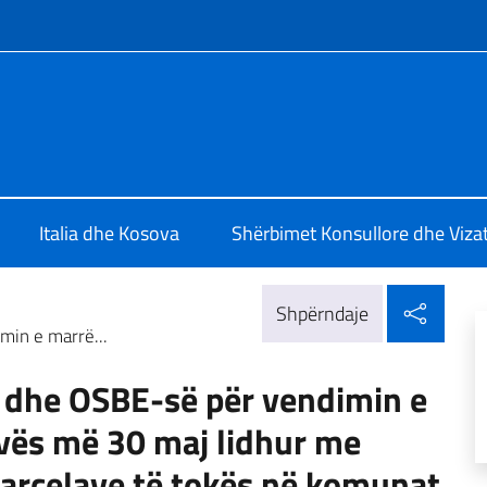
 media sociale dhe menuja
Pristina
Italia dhe Kosova
Shërbimet Konsullore dhe Viza
Shpër
Shpërndaje
min e marrë...
ë dhe OSBE-së për vendimin e
vës më 30 maj lidhur me
arcelave të tokës në komunat