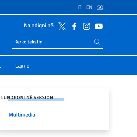
IT
EN
SQ
Na ndiqni në:
Kerko ne faqe
Ricerca sito live
t
Lajme
ndaje në rrjetet sociale
LUNDRONI NË SEKSION
Multimedia