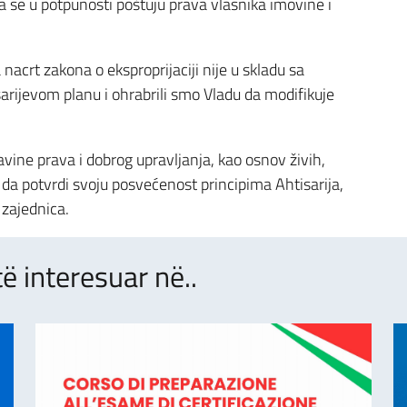
a se u potpunosti poštuju prava vlasnika imovine i
 nacrt zakona o eksproprijaciji nije u skladu sa
rijevom planu i ohrabrili smo Vladu da modifikuje
ine prava i dobrog upravljanja, kao osnov živih,
a potvrdi svoju posvećenost principima Ahtisarija,
 zajednica.
të interesuar në..