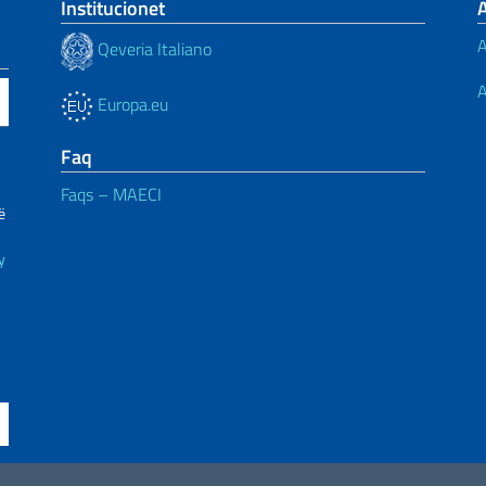
Institucionet
A
Qeveria Italiano
A
Europa.eu
Faq
Faqs – MAECI
ë
y