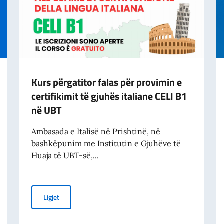
Kurs përgatitor falas për provimin e
certifikimit të gjuhës italiane CELI B1
në UBT
Ambasada e Italisë në Prishtinë, në
bashkëpunim me Institutin e Gjuhëve të
Huaja të UBT-së,...
ivati per pace, sicurezza internazionale e tutela diritti umani
Kurs përgatitor falas për provimin e certifikimit të gjuh
Ligjet