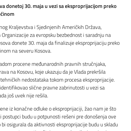
va donetoj 30. maja u vezi sa eksproprijacijom preko
ećinom
og Kraljevstva i Sjedinjenih Američkih Država,
 Organizacije za evropsku bezbednost i saradnju na
sova donete 30. maja da finalizuje eksproprijaciju preko
ćinom na severu Kosova.
 Vladom procene međunarodnih pravnih stručnjaka,
prava na Kosovu, koje ukazuju da je Vlada prekršila
 tehničkih nedostataka tokom procesa eksproprijacije.
entifikovao slične pravne zabrinutosti u vezi sa
da još uvek nije rešila.
ne iz konačne odluke o eksproprijaciji, žao nam je što
ki postupci budu u potpunosti rešeni pre donošenja ove
bi osigurala da aktivnosti eksproprijacije budu u skladu