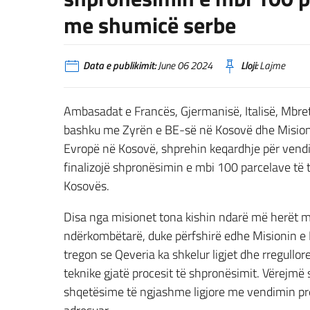
me shumicë serbe
Data e publikimit:
June 06 2024
Lloji:
Lajme
Ambasadat e Francës, Gjermanisë, Italisë, Mbre
bashku me Zyrën e BE-së në Kosovë dhe Mision
Evropë në Kosovë, shprehin keqardhje për vend
finalizojë shpronësimin e mbi 100 parcelave të
Kosovës.
Disa nga misionet tona kishin ndarë më herët m
ndërkombëtarë, duke përfshirë edhe Misionin e 
tregon se Qeveria ka shkelur ligjet dhe rregullo
teknike gjatë procesit të shpronësimit. Vërejmë 
shqetësime të ngjashme ligjore me vendimin prel