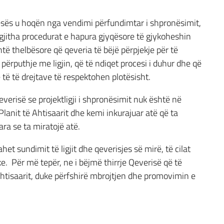
kesës u hoqën nga vendimi përfundimtar i shpronësimit,
 gjitha procedurat e hapura gjyqësore të gjykoheshin
të thelbësore që qeveria të bëjë përpjekje për të
 përputhje me ligjin, që të ndiqet procesi i duhur dhe që
 të të drejtave të respektohen plotësisht.
erisë se projektligji i shpronësimit nuk është në
anit të Ahtisaarit dhe kemi inkurajuar atë që ta
ara se ta miratojë atë.
t sundimit të ligjit dhe qeverisjes së mirë, të cilat
e. Për më tepër, ne i bëjmë thirrje Qeverisë që të
Ahtisaarit, duke përfshirë mbrojtjen dhe promovimin e