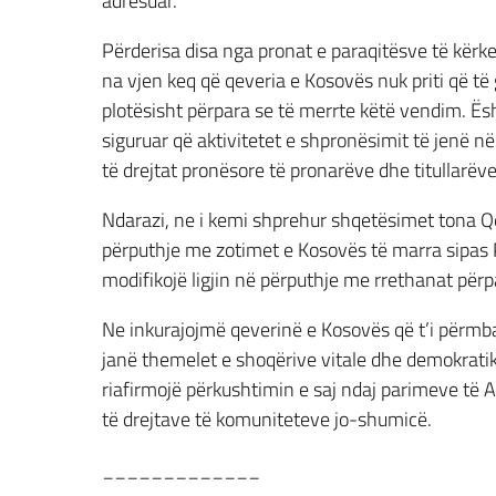
adresuar.
Përderisa disa nga pronat e paraqitësve të kër
na vjen keq që qeveria e Kosovës nuk priti që të
plotësisht përpara se të merrte këtë vendim. Ësh
siguruar që aktivitetet e shpronësimit të jenë në
të drejtat pronësore të pronarëve dhe titullarëve
Ndarazi, ne i kemi shprehur shqetësimet tona Qev
përputhje me zotimet e Kosovës të marra sipas Pl
modifikojë ligjin në përputhje me rrethanat përp
Ne inkurajojmë qeverinë e Kosovës që t’i përmbahe
janë themelet e shoqërive vitale dhe demokratik
riafirmojë përkushtimin e saj ndaj parimeve të 
të drejtave të komuniteteve jo-shumicë.
_____________