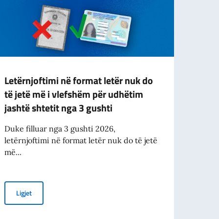
Letërnjoftimi në format letër nuk do
Mbësh
të jetë më i vlefshëm për udhëtim
stud
jashtë shtetit nga 3 gushti
Minis
Bashk
Duke filluar nga 3 gushti 2026,
përme
letërnjoftimi në format letër nuk do të jetë
më...
Lig
ës italiane CELI B1 në UBT
Letërnjoftimi në format letër nuk do të jetë më i vlefshëm për u
Ligjet