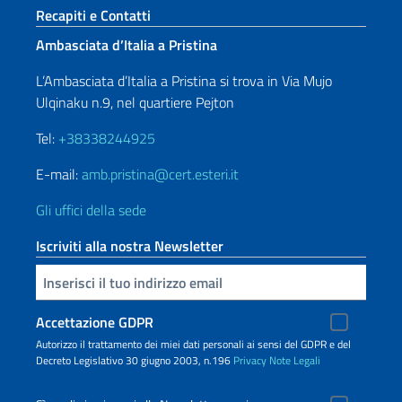
Sezione footer
Recapiti e Contatti
Ambasciata d’Italia a Pristina
L’Ambasciata d’Italia a Pristina si trova in Via Mujo
Ulqinaku n.9, nel quartiere Pejton
Tel:
+38338244925
E-mail:
amb.pristina@cert.esteri.it
Gli uffici della sede
Iscriviti alla nostra Newsletter
Inserisci la tua email
Accettazione GDPR
Autorizzo il trattamento dei miei dati personali ai sensi del GDPR e del
Decreto Legislativo 30 giugno 2003, n.196
Privacy
Note Legali