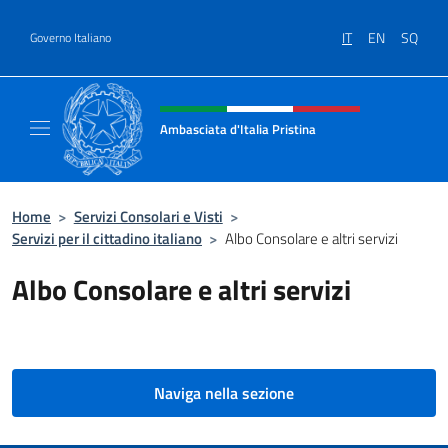
Salta al contenuto
IT
EN
SQ
Governo Italiano
Intestazione sito, social e menù
Ambasciata d'Italia Pristina
Il nuovo sito Ambasciata d'Italia a Pristina
Home
>
Servizi Consolari e Visti
>
Servizi per il cittadino italiano
>
Albo Consolare e altri servizi
Albo Consolare e altri servizi
Naviga nella sezione