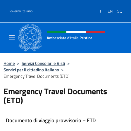
Salta al contenuto
IT
EN
SQ
Governo Italiano
Intestazione sito, social e menù
Ambasciata d'Italia Pristina
Il nuovo sito Ambasciata d'Italia a Pristina
Home
>
Servizi Consolari e Visti
>
Servizi per il cittadino italiano
>
Emergency Travel Documents (ETD)
Emergency Travel Documents
(ETD)
Documento di viaggio provvisorio – ETD