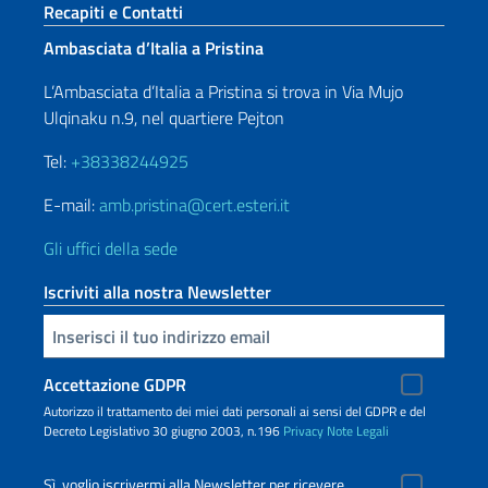
Sezione footer
Recapiti e Contatti
Ambasciata d’Italia a Pristina
L’Ambasciata d’Italia a Pristina si trova in Via Mujo
Ulqinaku n.9, nel quartiere Pejton
Tel:
+38338244925
E-mail:
amb.pristina@cert.esteri.it
Gli uffici della sede
Iscriviti alla nostra Newsletter
Inserisci la tua email
Accettazione GDPR
Autorizzo il trattamento dei miei dati personali ai sensi del GDPR e del
Decreto Legislativo 30 giugno 2003, n.196
Privacy
Note Legali
Sì, voglio iscrivermi alla Newsletter per ricevere