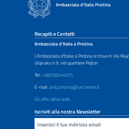
Ambasciata d'Italia Pristina
Sezione footer
Recapiti e Contatti
Ambasciata d’Italia a Pristina
L’Ambasciata d’Italia a Pristina si trova in Via Muj
Ulqinaku n.9, nel quartiere Pejton
Tel:
+38338244925
E-mail:
amb.pristina@cert.esteri.it
Gli uffici della sede
Iscriviti alla nostra Newsletter
Inserisci la tua email