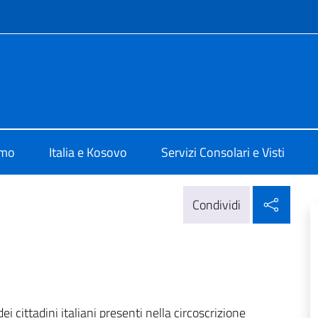
e menù
Pristina
amo
Italia e Kosovo
Servizi Consolari e Visti
Condi
Condividi
ei cittadini italiani presenti nella circoscrizione