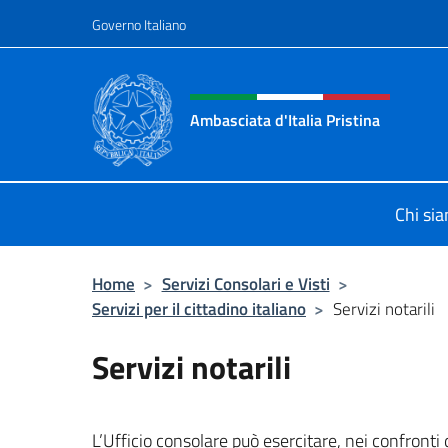
Salta al contenuto
Governo Italiano
Intestazione sito, social 
Ambasciata d'Italia Pristina
Il nuovo sito Ambasciata d'Italia a 
Chi si
Home
>
Servizi Consolari e Visti
>
Servizi per il cittadino italiano
>
Servizi notarili
Servizi notarili
L’Ufficio consolare può esercitare, nei confronti d