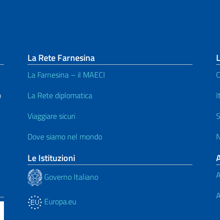
La Rete Farnesina
L
La Farnesina – il MAECI
C
o
La Rete diplomatica
I
Viaggiare sicuri
S
Dove siamo nel mondo
N
Le Istituzioni
A
Governo Italiano
A
Europa.eu